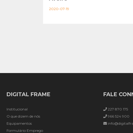
2020-07-19
DIGITAL FRAME
FALE CO
Institucional
227 870 175
O que dizem de nós
966 524 900
Equipamentos
info@digitalfr
Formulário Emprego