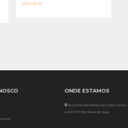
2020-06-25
NNOSCO
ONDE ESTAMOS
Rua Manuel Moreia da Costa Júnior
4405-571 Vila Nova de Gaia
ame.pt