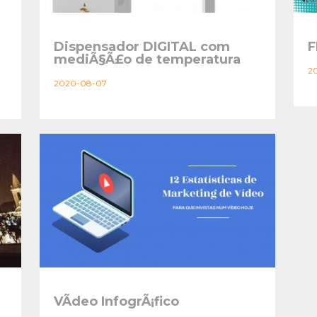
Dispensador DIGITAL com
F
mediÃ§Ã£o de temperatura
2
2020-08-07
VÃ­deo InfogrÃ¡fico